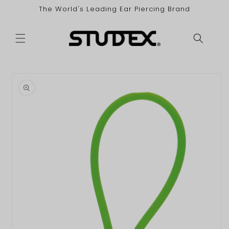
vidare
The World's Leading Ear Piercing Brand
till
innehåll
 vidare till
oduktinformation