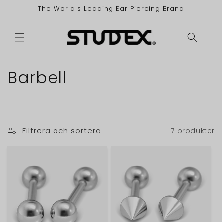
vidare
The World's Leading Ear Piercing Brand
till
innehåll
P
Barbell
r
o
Filtrera och sortera
7 produkter
d
u
k
t