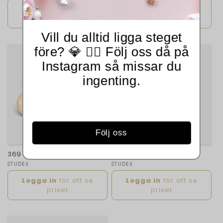
Ordinarie
Ordinarie
Logga in
för att se
Logga in
för att se
pris
pris
priset
priset
Vill du alltid ligga steget
före? 💎 👂🏻 Följ oss då på
Instagram så missar du
ingenting.
Följ oss
369
Art.nr. 9393
Säljare:
STUDEX
Säljare:
STUDEX
Ordinarie
Ordinarie
Logga in
för att se
Logga in
för att se
pris
pris
priset
priset