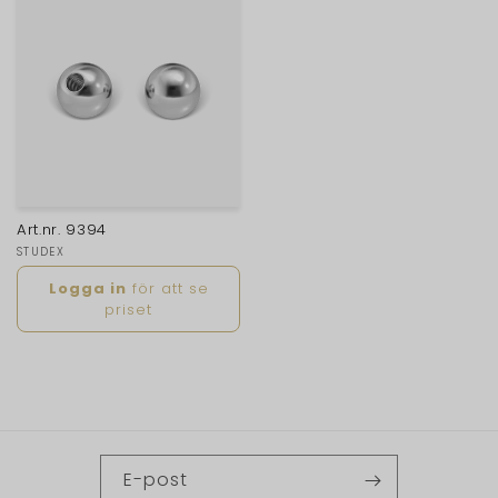
Art.nr. 9394
Säljare:
STUDEX
Ordinarie
Logga in
för att se
pris
priset
E-post