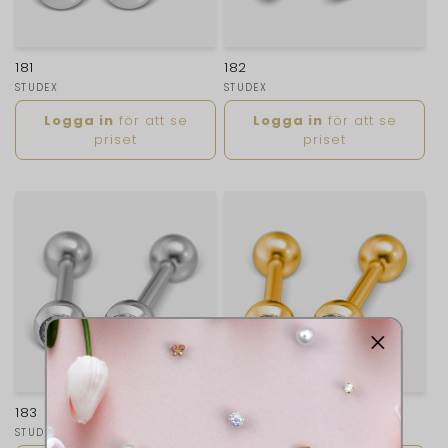
s
e
181
182
r
Säljare:
STUDEX
Säljare:
STUDEX
Ordinarie
Ordinarie
i
Logga in
för att se
Logga in
för att se
pris
pris
priset
priset
e
:
183
368
Säljare:
STUDEX
Säljare:
STUDEX