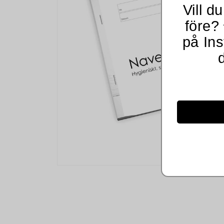
Vill du
före? 
på In
Öppna
mediet
1
i
modalfönster