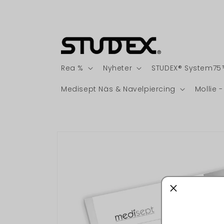
vidare
till
innehåll
Rea %
Nyheter
STUDEX® System75
Medisept Näs & Navelpiercing
Mollie
Gå vidare till
produktinformation