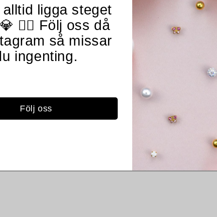
 alltid ligga steget
💎 👂🏻 Följ oss då
Fr
stagram så missar
fö
du ingenting.
Följ oss