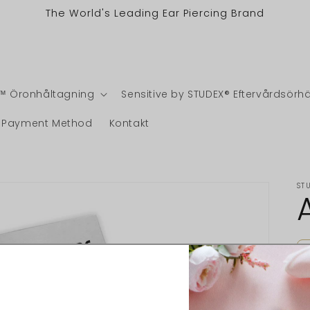
The World's Leading Ear Piercing Brand
™ Öronhåltagning
Sensitive by STUDEX® Eftervårdsör
 - Payment Method
Kontakt
ST
O
pr
Kv